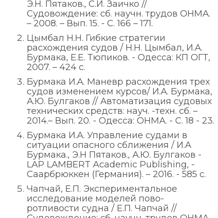
Э.Н. Пятаков., С.И. Заичко //
Судовождение: сб. научн. трудов ОНМА.
– 2008. – Вып. 15. - С. 166 – 171.
Цымбал Н.Н. Гибкие стратегии
расхождения судов / Н.Н. Цымбал, И.А.
Бурмака, Е.Е. Тюпиков. - Одесса: КП ОГТ,
2007. – 424 с.
Бурмака И.А. Маневр расхождения трех
судов изменением курсов/ И.А. Бурмака,
А.Ю. Булгаков // Автоматизация судовых
технических средств: науч. -техн. сб. –
2014.– Вып. 20. - Одесса: ОНМА. - С. 18 - 23.
Бурмака И.А. Управление судами в
ситуации опасного сближения / И.А
Бурмака., Э.Н Пятаков., А.Ю. Булгаков -
LAP LAMBERT Academic Publishing, -
Саарбрюккен (Германия). – 2016. - 585 с.
Чапчай, Е.П. Экспериментальное
исследование моделей пово-
ротливости судна / Е.П. Чапчай //