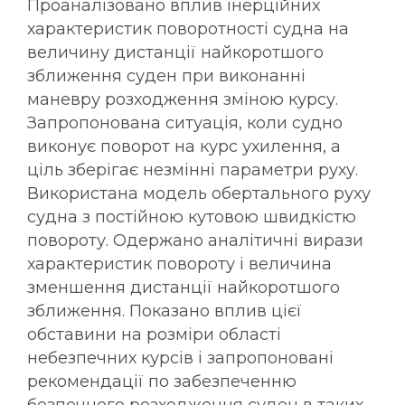
Проаналізовано вплив інерційних
характеристик поворотності судна на
величину дистанції найкоротшого
зближення суден при виконанні
маневру розходження зміною курсу.
Запропонована ситуація, коли судно
виконує поворот на курс ухилення, а
ціль зберігає незмінні параметри руху.
Використана модель обертального руху
судна з постійною кутовою швидкістю
повороту. Одержано аналітичні вирази
характеристик повороту і величина
зменшення дистанції найкоротшого
зближення. Показано вплив цієї
обставини на розміри області
небезпечних курсів і запропоновані
рекомендації по забезпеченню